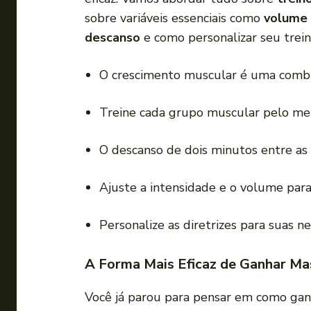
a
sobre variáveis essenciais como
volume 
d
descanso
e como personalizar seu trei
o
r
O crescimento muscular é uma combin
d
e
Treine cada grupo muscular pelo me
á
u
O descanso de dois minutos entre as
d
i
Ajuste a intensidade e o volume para
o
Personalize as diretrizes para suas ne
A Forma Mais Eficaz de Ganhar Ma
Você já parou para pensar em como ganh