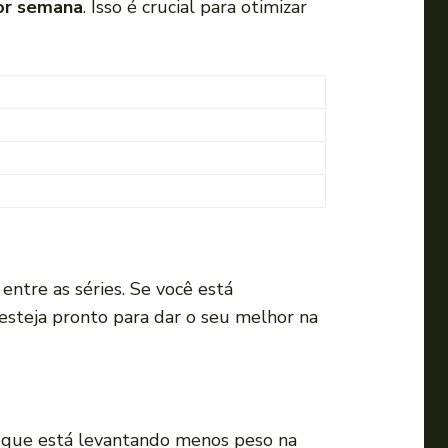
or semana
. Isso é crucial para otimizar
o
v
o
l
u
m
e
.
entre as séries. Se você está
esteja pronto para dar o seu melhor na
e que está levantando menos peso na