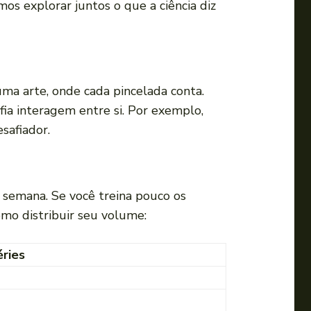
os explorar juntos o que a ciência diz
u
p
a
r
a
ma arte, onde cada pincelada conta.
b
fia interagem entre si. Por exemplo,
a
safiador.
i
x
o
 semana. Se você treina pouco os
p
omo distribuir seu volume:
a
r
ries
a
a
u