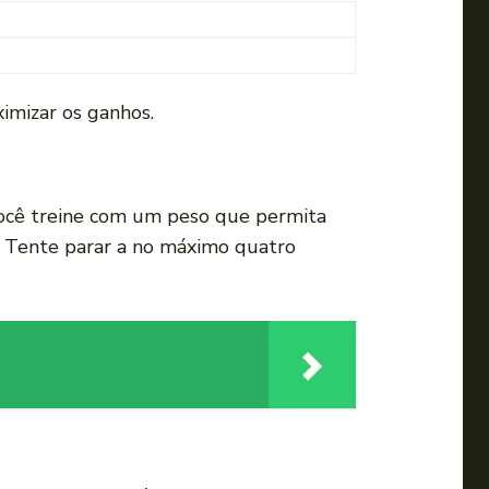
m
e
n
t
imizar os ganhos.
a
r
o
você treine com um peso que permita
u
. Tente parar a no máximo quatro
d
i
m
i
n
u
i
r