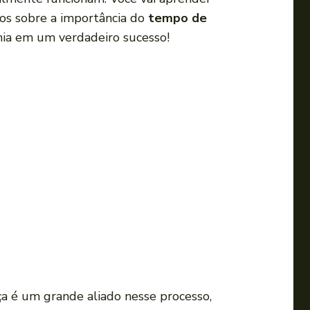
a
os sobre a importância do
tempo de
s
mia em um verdadeiro sucesso!
s
e
t
a
s
p
a
r
a
c
i
m
a
a é um grande aliado nesse processo,
o