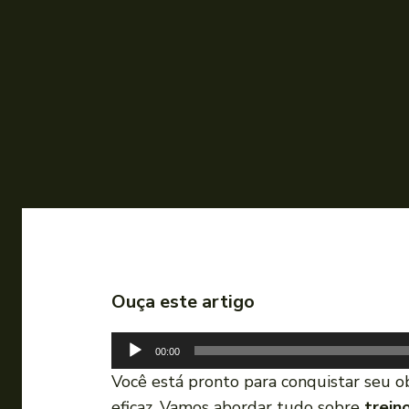
Ouça este artigo
T
00:00
o
Você está pronto para conquistar seu o
c
eficaz. Vamos abordar tudo sobre
trein