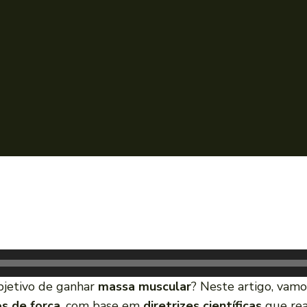
bjetivo de ganhar
massa muscular
? Neste artigo, vamo
os de força
, com base em
diretrizes científicas
que rea