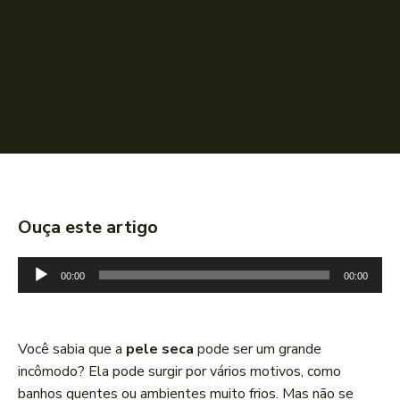
Ouça este artigo
T
00:00
00:00
o
c
a
Você sabia que a
pele seca
pode ser um grande
d
incômodo? Ela pode surgir por vários motivos, como
o
banhos quentes ou ambientes muito frios. Mas não se