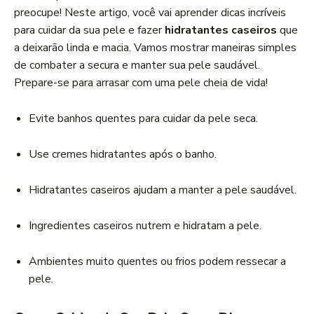
r
preocupe! Neste artigo, você vai aprender dicas incríveis
d
para cuidar da sua pele e fazer
hidratantes caseiros
que
e
a deixarão linda e macia. Vamos mostrar maneiras simples
á
de combater a secura e manter sua pele saudável.
u
Prepare-se para arrasar com uma pele cheia de vida!
d
i
Evite banhos quentes para cuidar da pele seca.
o
Use cremes hidratantes após o banho.
Hidratantes caseiros ajudam a manter a pele saudável.
Ingredientes caseiros nutrem e hidratam a pele.
Ambientes muito quentes ou frios podem ressecar a
pele.