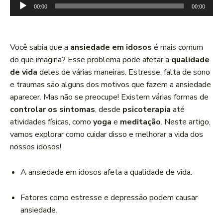
T
00:00
00:00
o
c
a
Você sabia que a
ansiedade em idosos
é mais comum
d
do que imagina? Esse problema pode afetar a
qualidade
o
de vida
deles de várias maneiras. Estresse, falta de sono
r
e traumas são alguns dos motivos que fazem a ansiedade
d
aparecer. Mas não se preocupe! Existem várias formas de
e
controlar os sintomas
, desde
psicoterapia
até
á
atividades físicas, como
yoga
e
meditação
. Neste artigo,
u
vamos explorar como cuidar disso e melhorar a vida dos
d
nossos idosos!
i
o
A ansiedade em idosos afeta a qualidade de vida.
Fatores como estresse e depressão podem causar
ansiedade.