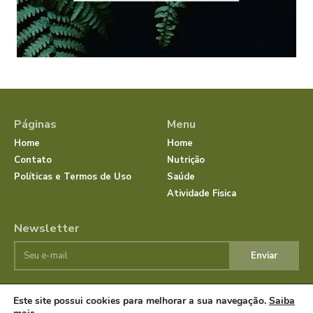
Páginas
Menu
Home
Home
Contato
Nutrição
Políticas e Termos de Uso
Saúde
Atividade Fisica
Newsletter
Enviar
Este site possui cookies para melhorar a sua navegação.
Saiba
© JornalSaudeBemEstar.Com.Br 2025 Todos os direitos