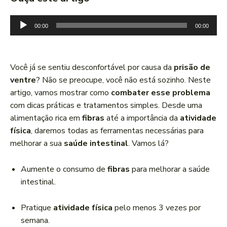
T
00:00
00:00
o
c
a
Você já se sentiu desconfortável por causa da
prisão de
d
ventre
? Não se preocupe, você não está sozinho. Neste
o
artigo, vamos mostrar como
combater esse problema
r
com dicas práticas e tratamentos simples. Desde uma
d
alimentação rica em
fibras
até a importância da
atividade
e
física
, daremos todas as ferramentas necessárias para
á
melhorar a sua
saúde intestinal
. Vamos lá?
u
d
Aumente o consumo de
fibras
para melhorar a saúde
i
intestinal.
o
Pratique
atividade física
pelo menos 3 vezes por
semana.