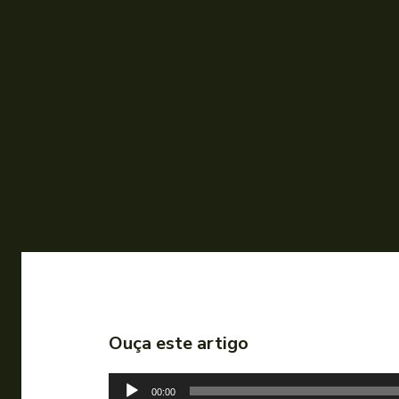
Ouça este artigo
T
00:00