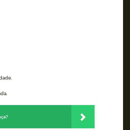
dade.
ada.
nça?