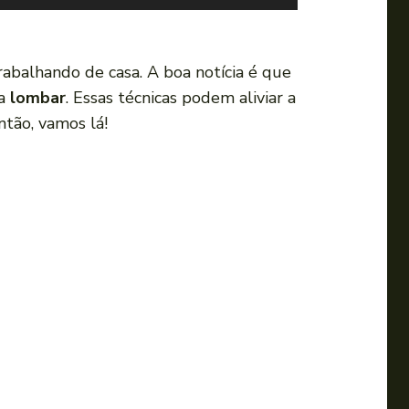
s
e
a
abalhando de casa. A boa notícia é que
s
ua
lombar
. Essas técnicas podem aliviar a
s
ntão, vamos lá!
e
t
a
s
p
a
r
a
c
i
m