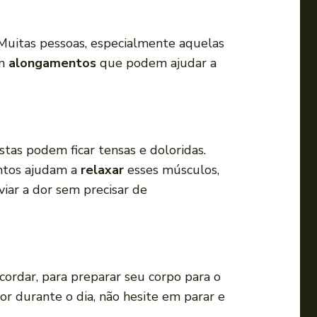
a
o
. Muitas pessoas, especialmente aquelas
u
em
alongamentos
que podem ajudar a
p
a
r
a
b
as podem ficar tensas e doloridas.
a
ntos ajudam a
relaxar
esses músculos,
i
viar a dor sem precisar de
x
o
p
a
ordar, para preparar seu corpo para o
r
or durante o dia, não hesite em parar e
a