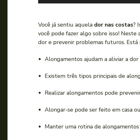
o
c
a
Você já sentiu aquela
dor nas costas
? 
d
você pode fazer algo sobre isso! Neste 
o
dor e prevenir problemas futuros. Está 
r
d
Alongamentos ajudam a aliviar a dor
e
á
Existem três tipos principais de alo
u
d
Realizar alongamentos pode prevenir
i
o
Alongar-se pode ser feito em casa ou
Manter uma rotina de alongamentos 