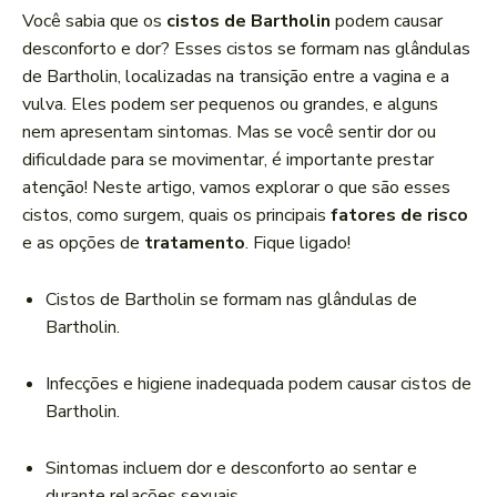
a
Você sabia que os
cistos de Bartholin
podem causar
d
desconforto e dor? Esses cistos se formam nas glândulas
o
de Bartholin, localizadas na transição entre a vagina e a
r
vulva. Eles podem ser pequenos ou grandes, e alguns
d
nem apresentam sintomas. Mas se você sentir dor ou
e
dificuldade para se movimentar, é importante prestar
á
atenção! Neste artigo, vamos explorar o que são esses
u
cistos, como surgem, quais os principais
fatores de risco
d
e as opções de
tratamento
. Fique ligado!
i
o
Cistos de Bartholin se formam nas glândulas de
Bartholin.
Infecções e higiene inadequada podem causar cistos de
Bartholin.
Sintomas incluem dor e desconforto ao sentar e
durante relações sexuais.