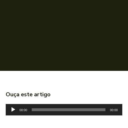
Ouça este artigo
T
00:00
00:00
o
c