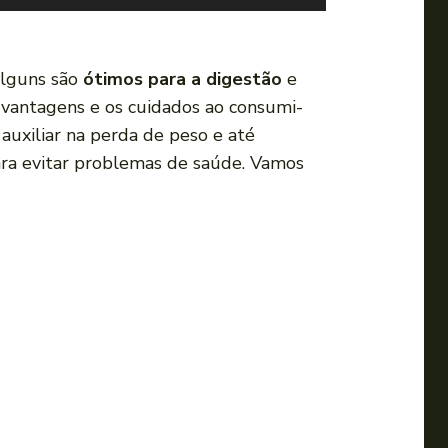
s
e
a
alguns são
ótimos para a digestão
e
s
s vantagens e os cuidados ao consumi-
s
, auxiliar na perda de peso e até
e
ra evitar problemas de saúde. Vamos
t
a
s
p
a
r
a
c
i
m