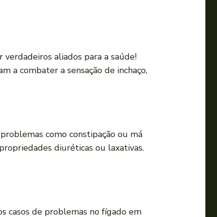
a
o
u
p
 verdadeiros aliados para a saúde!
a
dam a combater a sensação de inchaço,
r
a
b
a
i
ra problemas como constipação ou má
x
ropriedades diuréticas ou laxativas.
o
p
a
r
a
os casos de problemas no fígado em