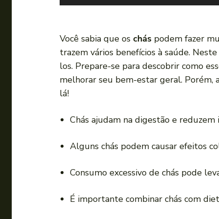
o
c
a
Você sabia que os
chás
podem fazer mui
d
trazem vários benefícios à saúde. Neste
o
los. Prepare-se para descobrir como ess
r
melhorar seu bem-estar geral. Porém, 
d
lá!
e
á
Chás ajudam na digestão e reduzem i
u
d
Alguns chás podem causar efeitos col
i
o
Consumo excessivo de chás pode lev
É importante combinar chás com dieta