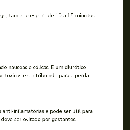
i
r
fogo, tampe e espere de 10 a 15 minutos
o
v
o
l
u
m
do náuseas e cólicas. É um diurético
e
r toxinas e contribuindo para a perda
.
anti-inflamatórias e pode ser útil para
deve ser evitado por gestantes.