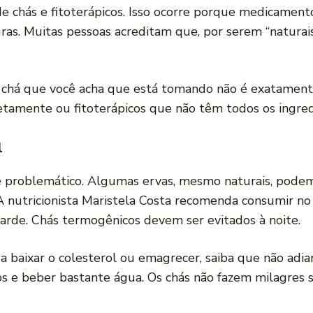
e chás e fitoterápicos. Isso ocorre porque medicamento
as. Muitas pessoas acreditam que, por serem “naturais
 chá que você acha que está tomando não é exatamente
retamente ou fitoterápicos que não têm todos os ingred
l
problemático. Algumas ervas, mesmo naturais, podem 
. A nutricionista Maristela Costa recomenda consumir n
tarde. Chás termogênicos devem ser evitados à noite.
a baixar o colesterol ou emagrecer, saiba que não adi
cios e beber bastante água. Os chás não fazem milagres 