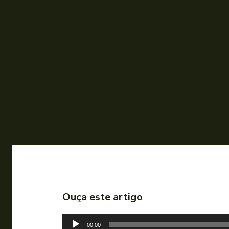
Ouça este artigo
T
00:00