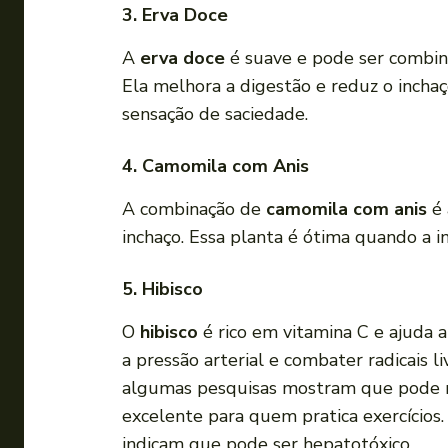
3. Erva Doce
A
erva doce
é suave e pode ser combina
Ela melhora a digestão e reduz o inchaç
sensação de saciedade.
4. Camomila com Anis
A combinação de
camomila com anis
é 
inchaço. Essa planta é ótima quando a i
5. Hibisco
O
hibisco
é rico em vitamina C e ajuda a
a pressão arterial e combater radicais l
algumas pesquisas mostram que pode re
excelente para quem pratica exercícios
indicam que pode ser hepatotóxico.