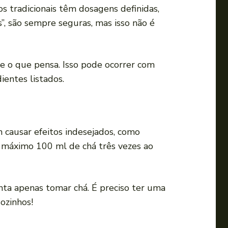
a
s tradicionais têm dosagens definidas,
u
”, são sempre seguras, mas isso não é
m
e
n
 o que pensa. Isso pode ocorrer com
t
ientes listados.
a
r
o
causar efeitos indesejados, como
u
o máximo 100 ml de chá três vezes ao
d
i
m
anta apenas tomar chá. É preciso ter uma
i
sozinhos!
n
u