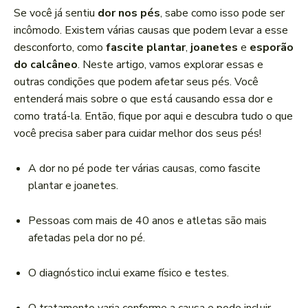
a
Se você já sentiu
dor nos pés
, sabe como isso pode ser
d
incômodo. Existem várias causas que podem levar a esse
o
desconforto, como
fascite plantar
,
joanetes
e
esporão
r
do calcâneo
. Neste artigo, vamos explorar essas e
d
outras condições que podem afetar seus pés. Você
e
entenderá mais sobre o que está causando essa dor e
á
como tratá-la. Então, fique por aqui e descubra tudo o que
u
você precisa saber para cuidar melhor dos seus pés!
d
i
A dor no pé pode ter várias causas, como fascite
o
plantar e joanetes.
Pessoas com mais de 40 anos e atletas são mais
afetadas pela dor no pé.
O diagnóstico inclui exame físico e testes.