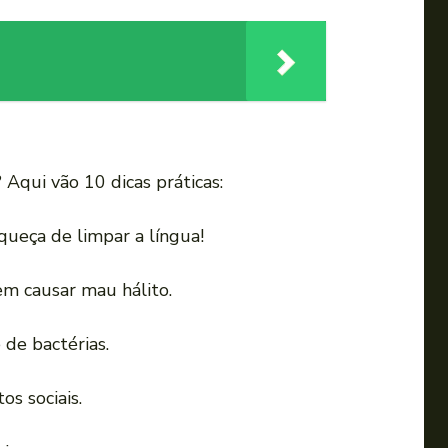
i
r
o
v
o
l
? Aqui vão 10 dicas práticas:
u
m
queça de limpar a língua!
e
.
em causar mau hálito.
 de bactérias.
s sociais.