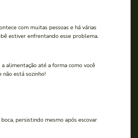
a
o
u
contece com muitas pessoas e há várias
p
bebê estiver enfrentando esse problema.
a
r
a
b
e a alimentação até a forma como você
a
e não está sozinho!
i
x
o
p
a
a boca, persistindo mesmo após escovar
r
a