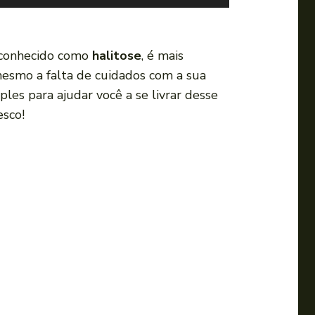
s
e
a
conhecido como
halitose
, é mais
s
esmo a falta de cuidados com a sua
s
les para ajudar você a se livrar desse
e
esco!
t
a
s
p
a
r
a
c
i
m