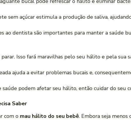
guante bucal pode refrescar o hálito e eliminar bactér
lete sem açúcar estimula a produção de saliva, ajudand
es ao dentista são importantes para manter a saúde bu
 parar. Isso fará maravilhas pelo seu hálito e pela sua 
eada ajuda a evitar problemas bucais e, consequenteme
 saúde podem afetar seu hálito, então cuidar do seu c
cisa Saber
ar com o
mau hálito do seu bebê
. Embora seja menos