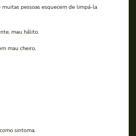
a
que muitas pessoas esquecem de limpá-la
u
m
e
te, mau hálito.
n
t
em mau cheiro.
a
r
o
u
d
i
m
i
n
 como sintoma.
u