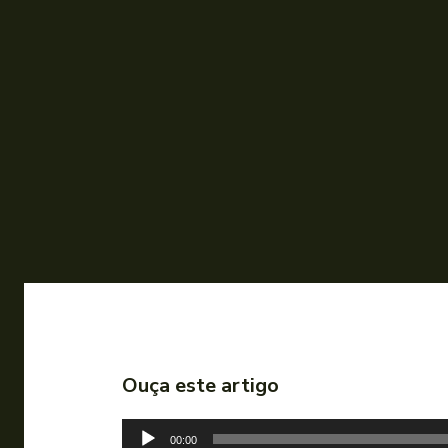
Ouça este artigo
T
00:00