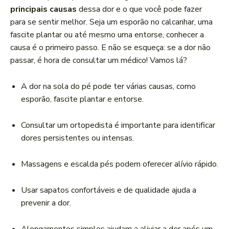
r
principais causas
dessa dor e o que você pode fazer
d
para se sentir melhor. Seja um esporão no calcanhar, uma
e
fascite plantar ou até mesmo uma entorse, conhecer a
á
causa é o primeiro passo. E não se esqueça: se a dor não
u
passar, é hora de consultar um médico! Vamos lá?
d
i
A dor na sola do pé pode ter várias causas, como
o
esporão, fascite plantar e entorse.
Consultar um ortopedista é importante para identificar
dores persistentes ou intensas.
Massagens e escalda pés podem oferecer alívio rápido.
Usar sapatos confortáveis e de qualidade ajuda a
prevenir a dor.