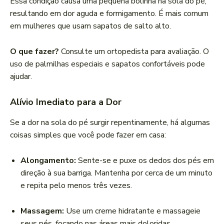
Essa condição causa uma pequena bolinha na sola do pé,
resultando em dor aguda e formigamento. É mais comum
em mulheres que usam sapatos de salto alto.
O que fazer?
Consulte um ortopedista para avaliação. O
uso de palmilhas especiais e sapatos confortáveis pode
ajudar.
Alívio Imediato para a Dor
Se a dor na sola do pé surgir repentinamente, há algumas
coisas simples que você pode fazer em casa:
Alongamento:
Sente-se e puxe os dedos dos pés em
direção à sua barriga. Mantenha por cerca de um minuto
e repita pelo menos três vezes.
Massagem:
Use um creme hidratante e massageie
seus pés, focando nas áreas mais doloridas.