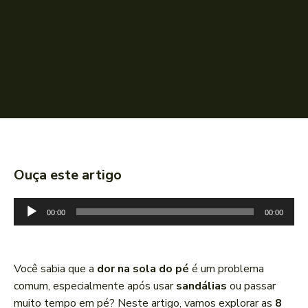
Ouça este artigo
T
00:00
00:00
o
c
a
Você sabia que a
dor na sola do pé
é um problema
d
comum, especialmente após usar
sandálias
ou passar
o
muito tempo em pé? Neste artigo, vamos explorar as
8