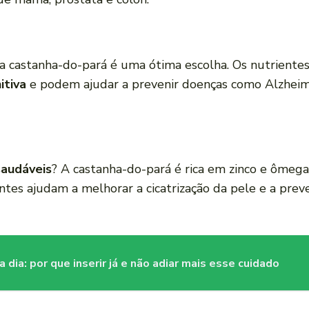
a castanha-do-pará é uma ótima escolha. Os nutrientes,
itiva
e podem ajudar a prevenir doenças como Alzheime
saudáveis
? A castanha-do-pará é rica em zinco e ômega-3
entes ajudam a melhorar a cicatrização da pele e a prev
a dia: por que inserir já e não adiar mais esse cuidado