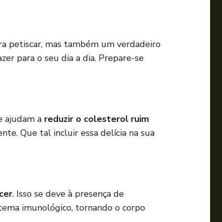
a
o
u
ara petiscar, mas também um verdadeiro
p
er para o seu dia a dia. Prepare-se
a
r
a
b
a
 ajudam a
reduzir o colesterol ruim
i
nte. Que tal incluir essa delícia na sua
x
o
p
a
cer
. Isso se deve à presença de
r
istema imunológico, tornando o corpo
a