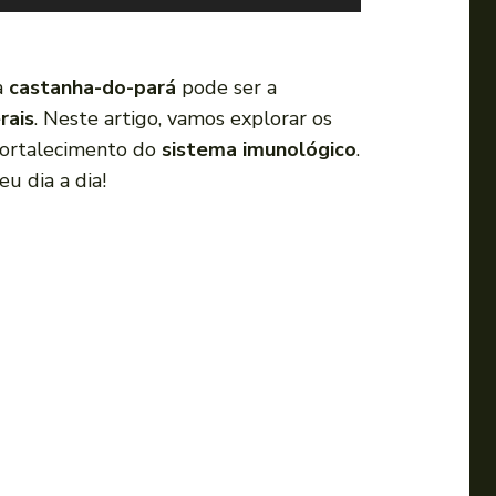
s
e
a
a
castanha-do-pará
pode ser a
s
rais
. Neste artigo, vamos explorar os
s
fortalecimento do
sistema imunológico
.
e
u dia a dia!
t
a
s
p
a
r
a
c
i
m