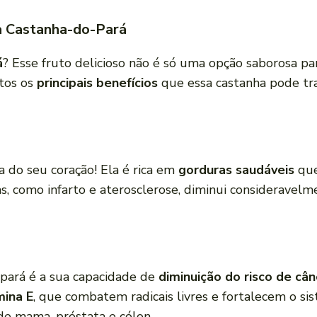
da Castanha-do-Pará
á
? Esse fruto delicioso não é só uma opção saborosa p
ntos os
principais benefícios
que essa castanha pode traz
 do seu coração! Ela é rica em
gorduras saudáveis
que
as, como infarto e aterosclerose, diminui consideravelme
-pará é a sua capacidade de
diminuição do risco de cân
mina E
, que combatem radicais livres e fortalecem o s
de mama, próstata e cólon.