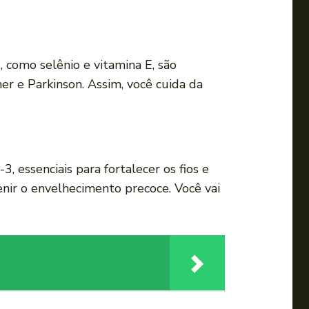
a
u
m
 como selênio e vitamina E, são
e
r e Parkinson. Assim, você cuida da
n
t
a
r
o
, essenciais para fortalecer os fios e
u
enir o envelhecimento precoce. Você vai
d
i
m
i
n
u