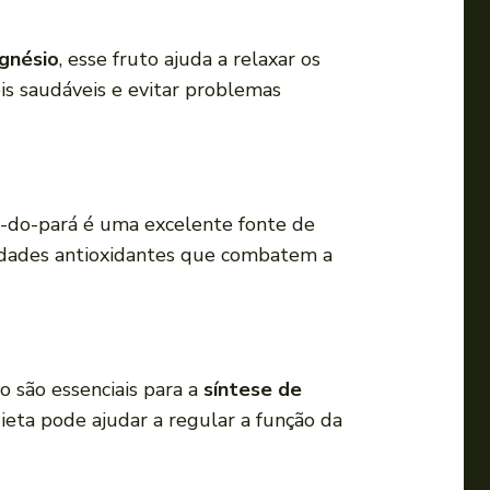
i
r
gnésio
, esse fruto ajuda a relaxar os
o
eis saudáveis e evitar problemas
v
o
l
u
a-do-pará é uma excelente fonte de
m
riedades antioxidantes que combatem a
e
.
o são essenciais para a
síntese de
ieta pode ajudar a regular a função da