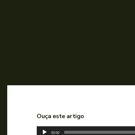
Ouça este artigo
T
00:00