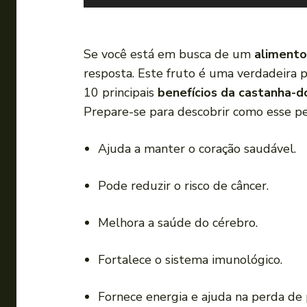
o
c
a
Se você está em busca de um
alimento
d
resposta. Este fruto é uma verdadeira 
o
10 principais
benefícios da castanha-d
r
Prepare-se para descobrir como esse pe
d
e
Ajuda a manter o coração saudável.
á
u
Pode reduzir o risco de câncer.
d
i
Melhora a saúde do cérebro.
o
Fortalece o sistema imunológico.
Fornece energia e ajuda na perda de 