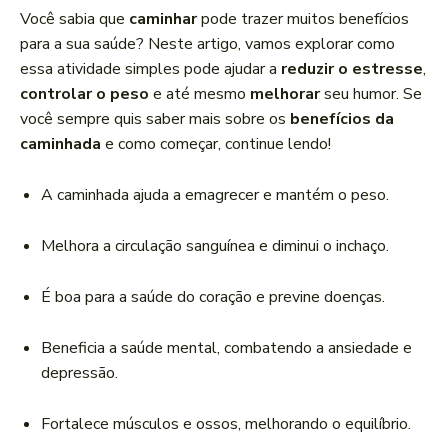
a
Você sabia que
caminhar
pode trazer muitos benefícios
d
para a sua saúde? Neste artigo, vamos explorar como
o
essa atividade simples pode ajudar a
reduzir o estresse
,
r
controlar o peso
e até mesmo
melhorar
seu humor. Se
d
você sempre quis saber mais sobre os
benefícios da
e
caminhada
e como começar, continue lendo!
á
u
A caminhada ajuda a emagrecer e mantém o peso.
d
i
Melhora a circulação sanguínea e diminui o inchaço.
o
É boa para a saúde do coração e previne doenças.
Beneficia a saúde mental, combatendo a ansiedade e
depressão.
Fortalece músculos e ossos, melhorando o equilíbrio.