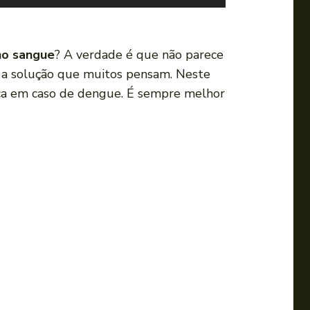
s
e
a
no sangue
? A verdade é que não parece
s
 é a solução que muitos pensam. Neste
s
ica em caso de dengue. É sempre melhor
e
t
a
s
p
a
r
a
c
i
m