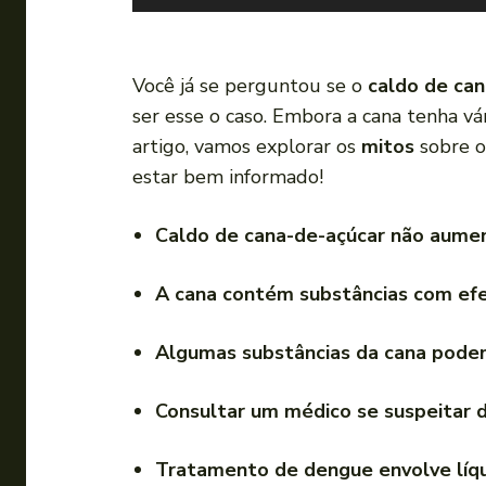
o
c
a
Você já se perguntou se o
caldo de ca
d
ser esse o caso. Embora a cana tenha vá
o
artigo, vamos explorar os
mitos
sobre o
r
estar bem informado!
d
e
Caldo de cana-de-açúcar não aumen
á
u
A cana contém substâncias com efe
d
i
Algumas substâncias da cana podem
o
Consultar um médico se suspeitar 
Tratamento de dengue envolve líq