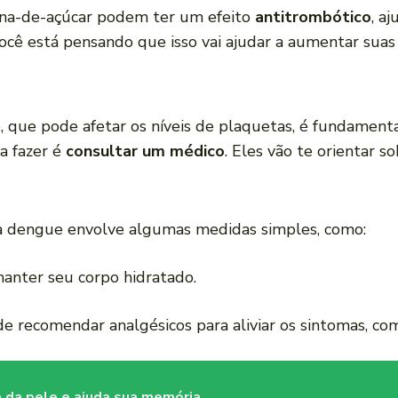
ana-de-açúcar podem ter um efeito
antitrombótico
, a
você está pensando que isso vai ajudar a aumentar suas
que pode afetar os níveis de plaquetas, é fundamental
a fazer é
consultar um médico
. Eles vão te orientar 
ra dengue envolve algumas medidas simples, como:
 manter seu corpo hidratado.
e recomendar analgésicos para aliviar os sintomas, com
a da pele e ajuda sua memória