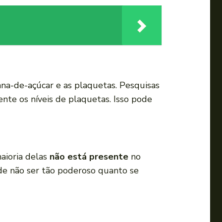
a
u
m
e
n
t
na-de-açúcar e as plaquetas. Pesquisas
a
te os níveis de plaquetas. Isso pode
r
o
u
d
aioria delas
não está presente
no
i
de não ser tão poderoso quanto se
m
i
n
u