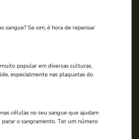
a
o
u
o sangue? Se sim, é hora de repensar
p
a
r
a
b
 muito popular em diversas culturas,
a
aúde, especialmente nas plaquetas do
i
x
o
p
enas células no seu sangue que ajudam
a
m a parar o sangramento. Ter um número
r
a