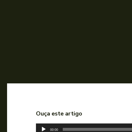
Ouça este artigo
T
00:00