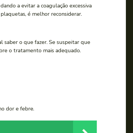
i
judando a evitar a coagulação excessiva
r
 plaquetas, é melhor reconsiderar.
o
v
o
 saber o que fazer. Se suspeitar que
l
sobre o tratamento mais adequado.
u
m
e
.
o dor e febre.