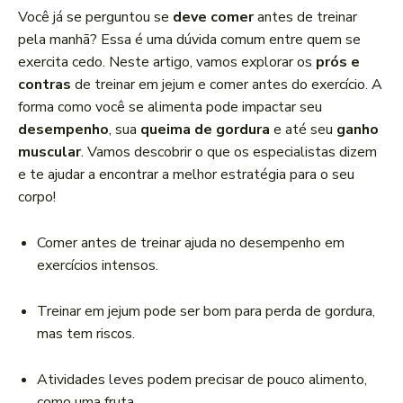
a
Você já se perguntou se
deve comer
antes de treinar
d
pela manhã? Essa é uma dúvida comum entre quem se
o
exercita cedo. Neste artigo, vamos explorar os
prós e
r
contras
de treinar em jejum e comer antes do exercício. A
d
forma como você se alimenta pode impactar seu
e
desempenho
, sua
queima de gordura
e até seu
ganho
á
muscular
. Vamos descobrir o que os especialistas dizem
u
e te ajudar a encontrar a melhor estratégia para o seu
d
corpo!
i
o
Comer antes de treinar ajuda no desempenho em
exercícios intensos.
Treinar em jejum pode ser bom para perda de gordura,
mas tem riscos.
Atividades leves podem precisar de pouco alimento,
como uma fruta.