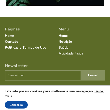
Páginas
Menu
Home
Home
Contato
Nutrição
Políticas e Termos de Uso
Saúde
Atividade Fisica
Newsletter
Enviar
Este site possui cookies para melhorar a sua navegação.
Saiba
© JornalSaudeBemEstar.Com.Br 2025 Todos os direitos
mais
reservados.
Concordo