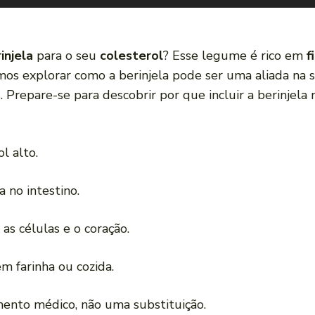
injela
para o seu
colesterol
? Esse legume é rico em
f
mos explorar como a berinjela pode ser uma aliada na 
s. Prepare-se para descobrir por que incluir a berinjel
l alto.
 no intestino.
s células e o coração.
m farinha ou cozida.
nto médico, não uma substituição.