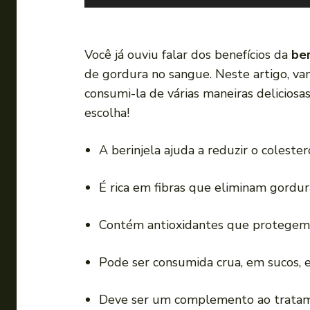
o
c
a
Você já ouviu falar dos benefícios da
ber
d
de gordura no sangue. Neste artigo, va
o
consumi-la de várias maneiras deliciosa
r
escolha!
d
e
A berinjela ajuda a reduzir o colestero
á
u
É rica em fibras que eliminam gordura
d
i
Contém antioxidantes que protegem a
o
Pode ser consumida crua, em sucos, e
Deve ser um complemento ao tratame