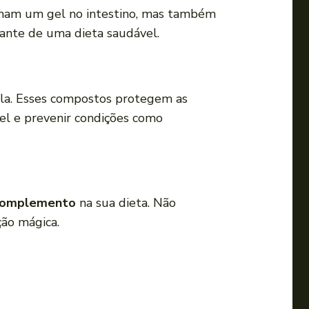
i
rmam um gel no intestino, mas também
r
ante de uma dieta saudável.
o
v
o
ela. Esses compostos protegem as
l
el e prevenir condições como
u
m
e
.
omplemento
na sua dieta. Não
ção mágica.