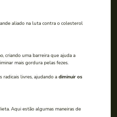
a
o
u
nde aliado na luta contra o colesterol
p
a
r
a
b
no, criando uma barreira que ajuda a
a
eliminar mais gordura pelas fezes.
i
radicais livres, ajudando a
diminuir os
x
o
p
a
r
 dieta. Aqui estão algumas maneiras de
a