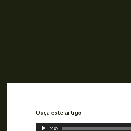
Ouça este artigo
T
00:00