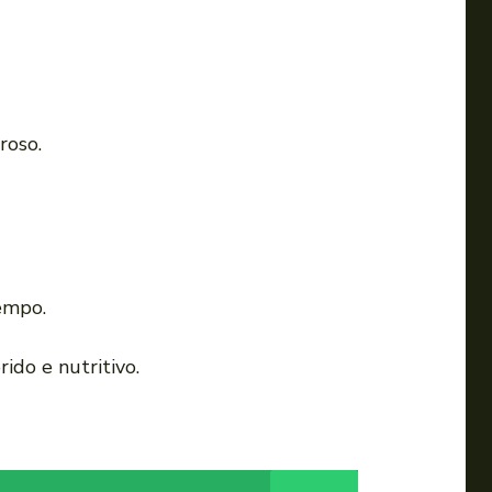
roso.
tempo.
ido e nutritivo.