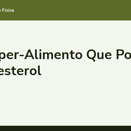
 Fisica
uper-Alimento Que P
esterol