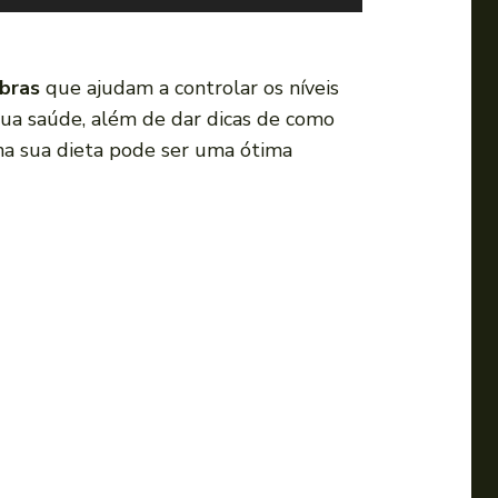
s
e
a
ibras
que ajudam a controlar os níveis
s
sua saúde, além de dar dicas de como
s
a na sua dieta pode ser uma ótima
e
t
a
s
p
a
r
a
c
i
m