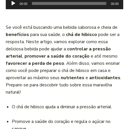
T
00:00
00:00
o
c
a
Se você está buscando uma bebida saborosa e cheia de
d
benefícios
para sua saúde, o
chá de hibisco
pode ser a
o
resposta. Neste artigo, vamos explorar como essa
r
deliciosa bebida pode ajudar a
controlar a pressão
d
arterial
,
promover a saúde do coração
e até mesmo
e
favorecer a perda de peso
. Além disso, vamos ensinar
á
como você pode preparar o chá de hibisco em casa e
u
aproveitar ao máximo seus
nutrientes
e
antioxidantes
.
d
Prepare-se para descobrir tudo sobre essa maravilha
i
natural!
o
O chá de hibisco ajuda a diminuir a pressão arterial.
Promove a saúde do coração e regula o açúcar no
sangue.