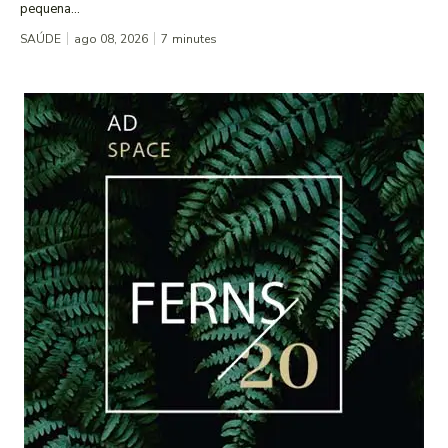
pequena...
SAÚDE
ago 08, 2026
7
minutes