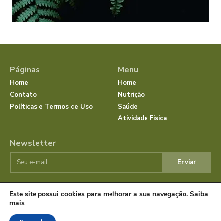
Páginas
Menu
Home
Home
Contato
Nutrição
Políticas e Termos de Uso
Saúde
Atividade Fisica
Newsletter
Enviar
Este site possui cookies para melhorar a sua navegação.
Saiba
© JornalSaudeBemEstar.Com.Br 2025 Todos os direitos
mais
reservados.