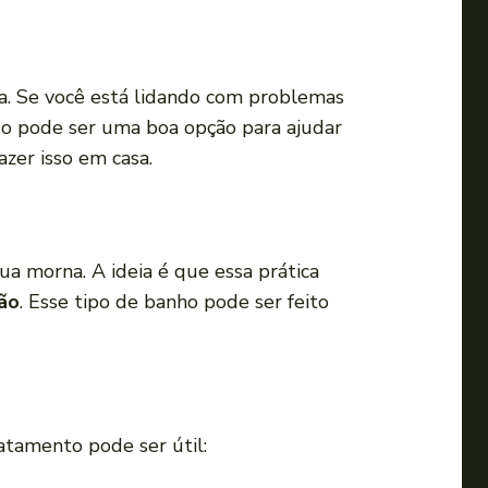
a
o
u
ma. Se você está lidando com problemas
p
do pode ser uma boa opção para ajudar
a
azer isso em casa.
r
a
b
a
a morna. A ideia é que essa prática
i
ção
. Esse tipo de banho pode ser feito
x
o
p
a
r
atamento pode ser útil:
a