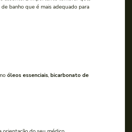
i
o de banho que é mais adequado para
r
o
v
o
l
u
m
e
omo
óleos essenciais
,
bicarbonato de
.
 orientação do seu médico.