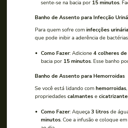
sente-se na bacia por
15 minutos
. F
Banho de Assento para Infecção Uriná
Para quem sofre com
infecções urinári
que pode inibir a aderência de bactérias
Como Fazer
: Adicione
4 colheres de
bacia por
15 minutos
. Esse banho pod
Banho de Assento para Hemorroidas
Se você está lidando com
hemorroidas
propriedades
calmantes
e
cicatrizante
Como Fazer
: Aqueça
3 litros
de água
minutos
. Coe a infusão e coloque em
ao dia.