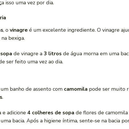
aça isso uma vez por dia.
ria
as
, o
vinagre
é um excelente ingrediente. O vinagre ajud
 na bexiga.
 sopa
de vinagre a
3 litros
de água morna em uma bacia.
e ser feito uma vez ao dia.
, um banho de assento com
camomila
pode ser muito r
s
.
 e adicione
4 colheres de sopa
de flores de camomila
 uma bacia. Após a higiene íntima, sente-se na bacia po