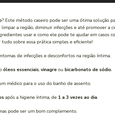
o
? Este método caseiro pode ser uma ótima solução par
a limpar a região, diminuir infecções e até promover a c
ngredientes usar e como ele pode te ajudar em casos 
 tudo sobre essa prática simples e eficiente!
sintomas de infecções e desconfortos na região íntima.
mo
óleos essenciais
,
vinagre
ou
bicarbonato de sódio
.
 um médico para o uso do banho de assento.
os
após a higiene íntima, de
1 a 3 vezes ao dia
.
, mas pode ser um bom complemento.