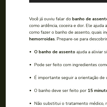
o
c
a
Você já ouviu falar do
banho de assent
d
como ardência, coceira e dor. Ele ajuda 
o
como fazer o banho de assento, quais i
r
hemorroidas
. Prepare-se para descobrir
d
e
O banho de assento
ajuda a aliviar 
á
u
Pode ser feito com ingredientes co
d
i
É importante seguir a orientação de
o
O banho deve ser feito por
15 minut
Não substitui o tratamento médico