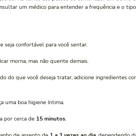
nsultar um médico para entender a frequência e o tip
 seja confortável para você sentar.
ficar morna, mas não quente demais.
do do que você deseja tratar, adicione ingredientes c
aça uma boa higiene íntima.
ia por cerca de
15 minutos
.
banho de assento de
1 a 3 vezes ao dia
, dependendo da