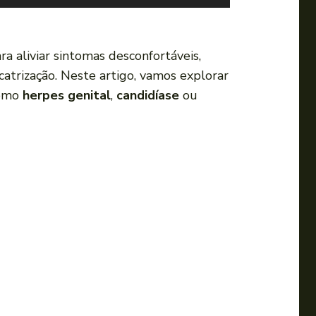
s
e
a
a aliviar sintomas desconfortáveis,
s
icatrização. Neste artigo, vamos explorar
s
como
herpes genital
,
candidíase
ou
e
t
a
s
p
a
r
a
c
i
m