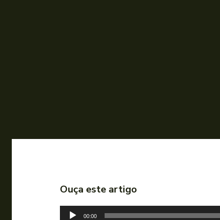
Ouça este artigo
T
00:00