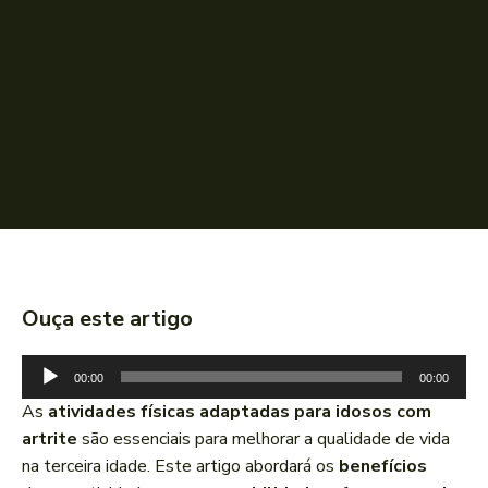
Ouça este artigo
T
00:00
00:00
o
As
atividades físicas adaptadas para idosos com
c
artrite
são essenciais para melhorar a qualidade de vida
a
na terceira idade. Este artigo abordará os
benefícios
d