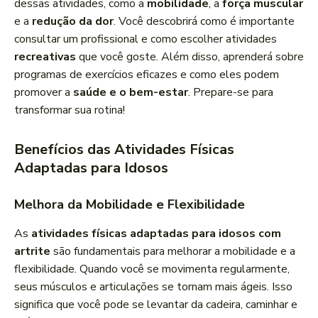
dessas atividades, como a
mobilidade
, a
força muscular
o
e a
redução da dor
. Você descobrirá como é importante
r
consultar um profissional e como escolher atividades
d
recreativas
que você goste. Além disso, aprenderá sobre
e
programas de exercícios eficazes e como eles podem
á
promover a
saúde e o bem-estar
. Prepare-se para
u
transformar sua rotina!
d
i
Benefícios das Atividades Físicas
o
Adaptadas para Idosos
Melhora da Mobilidade e Flexibilidade
As
atividades físicas adaptadas para idosos com
artrite
são fundamentais para melhorar a mobilidade e a
flexibilidade. Quando você se movimenta regularmente,
seus músculos e articulações se tornam mais ágeis. Isso
significa que você pode se levantar da cadeira, caminhar e