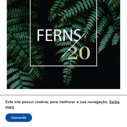
Este site possui cookies para melhorar a sua navegação.
Saiba
mais
Páginas
Menu
Concordo
Home
Home