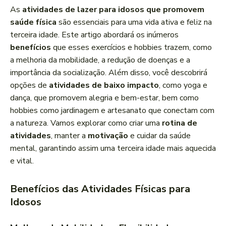
a
As
atividades de lazer para idosos que promovem
d
saúde física
são essenciais para uma vida ativa e feliz na
o
terceira idade. Este artigo abordará os inúmeros
r
benefícios
que esses exercícios e hobbies trazem, como
d
a melhoria da mobilidade, a redução de doenças e a
e
importância da socialização. Além disso, você descobrirá
á
opções de
atividades de baixo impacto
, como yoga e
u
dança, que promovem alegria e bem-estar, bem como
d
hobbies como jardinagem e artesanato que conectam com
i
a natureza. Vamos explorar como criar uma
rotina de
o
atividades
, manter a
motivação
e cuidar da saúde
mental, garantindo assim uma terceira idade mais aquecida
e vital.
Benefícios das Atividades Físicas para
Idosos