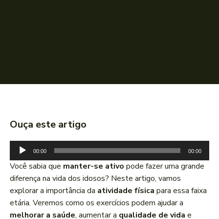
Ouça este artigo
T
00:00
00:00
o
Você sabia que
manter-se ativo
pode fazer uma grande
c
diferença na vida dos idosos? Neste artigo, vamos
a
explorar a importância da
atividade física
para essa faixa
d
etária. Veremos como os exercícios podem ajudar a
o
melhorar a saúde
, aumentar a
qualidade de vida
e