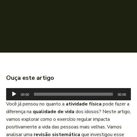
Ouça este artigo
T
00:00
00:00
o
Você já pensou no quanto a
atividade física
pode fazer a
c
diferença na
qualidade de vida
dos idosos? Neste artigo,
a
vamos explorar como o exercício regular impacta
d
positivamente a vida das pessoas mais velhas. Vamos
o
analisar uma
revisão sistemática
que investigou esse