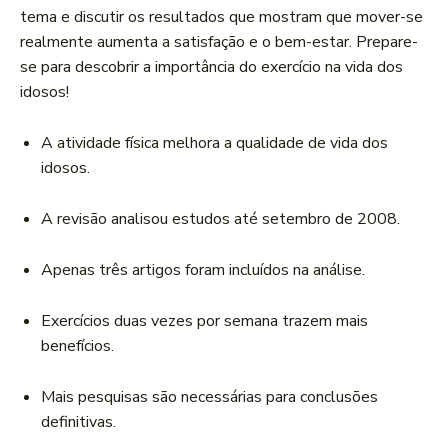
r
tema e discutir os resultados que mostram que mover-se
d
realmente aumenta a satisfação e o bem-estar. Prepare-
e
se para descobrir a importância do exercício na vida dos
á
idosos!
u
d
A atividade física melhora a qualidade de vida dos
i
idosos.
o
A revisão analisou estudos até setembro de 2008.
Apenas três artigos foram incluídos na análise.
Exercícios duas vezes por semana trazem mais
benefícios.
Mais pesquisas são necessárias para conclusões
definitivas.