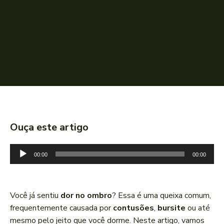
Ouça este artigo
T
00:00
00:00
o
c
a
Você já sentiu
dor no ombro
? Essa é uma queixa comum,
d
frequentemente causada por
contusões
,
bursite
ou até
o
mesmo pelo jeito que você dorme. Neste artigo, vamos