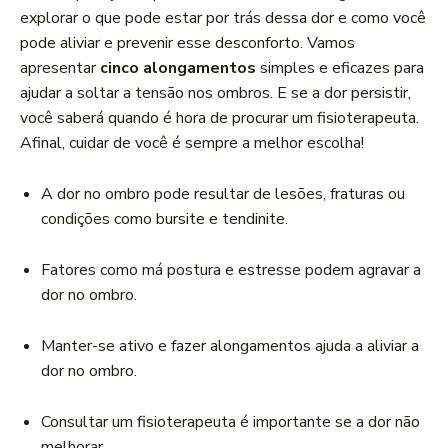
r
explorar o que pode estar por trás dessa dor e como você
d
pode aliviar e prevenir esse desconforto. Vamos
e
apresentar
cinco alongamentos
simples e eficazes para
á
ajudar a soltar a tensão nos ombros. E se a dor persistir,
u
você saberá quando é hora de procurar um fisioterapeuta.
d
Afinal, cuidar de você é sempre a melhor escolha!
i
o
A dor no ombro pode resultar de lesões, fraturas ou
condições como bursite e tendinite.
Fatores como má postura e estresse podem agravar a
dor no ombro.
Manter-se ativo e fazer alongamentos ajuda a aliviar a
dor no ombro.
Consultar um fisioterapeuta é importante se a dor não
melhorar.