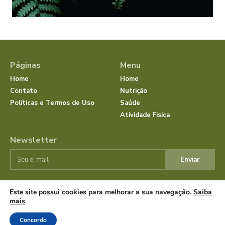
Páginas
Menu
Home
Home
Contato
Nutrição
Políticas e Termos de Uso
Saúde
Atividade Fisica
Newsletter
Enviar
Este site possui cookies para melhorar a sua navegação.
Saiba
© JornalSaudeBemEstar.Com.Br 2025 Todos os direitos
mais
reservados.
Concordo