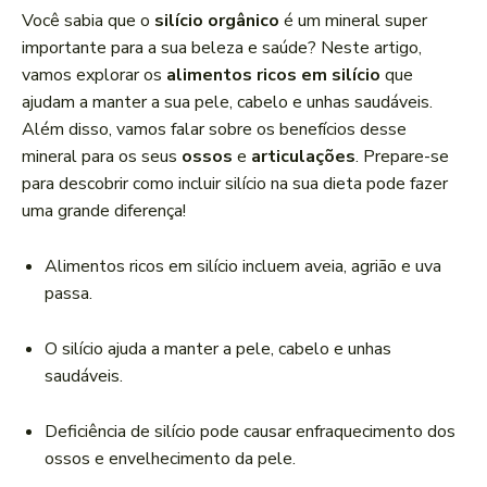
a
Você sabia que o
silício orgânico
é um mineral super
d
importante para a sua beleza e saúde? Neste artigo,
o
vamos explorar os
alimentos ricos em silício
que
r
ajudam a manter a sua pele, cabelo e unhas saudáveis.
d
Além disso, vamos falar sobre os benefícios desse
e
mineral para os seus
ossos
e
articulações
. Prepare-se
á
para descobrir como incluir silício na sua dieta pode fazer
u
uma grande diferença!
d
i
Alimentos ricos em silício incluem aveia, agrião e uva
o
passa.
O silício ajuda a manter a pele, cabelo e unhas
saudáveis.
Deficiência de silício pode causar enfraquecimento dos
ossos e envelhecimento da pele.