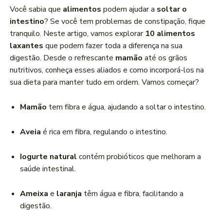
a
Você sabia que
alimentos
podem ajudar a
soltar o
d
intestino
? Se você tem problemas de constipação, fique
o
tranquilo. Neste artigo, vamos explorar
10 alimentos
r
laxantes
que podem fazer toda a diferença na sua
d
digestão. Desde o refrescante
mamão
até os grãos
e
nutritivos, conheça esses aliados e como incorporá-los na
á
sua dieta para manter tudo em ordem. Vamos começar?
u
d
Mamão
tem fibra e água, ajudando a soltar o intestino.
i
o
Aveia
é rica em fibra, regulando o intestino.
Iogurte natural
contém probióticos que melhoram a
saúde intestinal.
Ameixa
e
laranja
têm água e fibra, facilitando a
digestão.