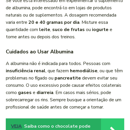
Se você está interessado em experimentar o suplemento
de albumina, pode encontrá-lo em lojas de produtos
naturais ou de suplementos. A dosagem recomendada
varia entre
20 e 40 gramas por dia
. Misture essa
quantidade com
leite
,
suco de frutas
ou
iogurte
e
tome antes ou depois dos treinos.
Cuidados ao Usar Albumina
A albumina não é indicada para todos. Pessoas com
insuficiência renal
, que fazem
hemodiálise
, ou que têm
problemas no fígado ou
pancreatite
devem evitar seu
consumo. O uso excessivo pode causar efeitos colaterais
como
gases
e
diarreia
. Em casos mais sérios, pode
sobrecarregar os rins. Sempre busque a orientação de um
profissional de saúde antes de começar a tomar.
VEJA
Saiba como o chocolate pode