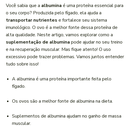
a
Você sabia que a
albumina
é uma proteína essencial para
d
o seu corpo? Produzida pelo fígado, ela ajuda a
o
transportar nutrientes
e fortalece seu sistema
r
imunológico. O ovo é a melhor fonte dessa proteína de
d
alta qualidade. Neste artigo, vamos explorar como a
e
suplementação de albumina
pode ajudar no seu treino
á
e na recuperação muscular. Mas fique atento! O uso
u
excessivo pode trazer problemas. Vamos juntos entender
d
tudo sobre isso!
i
o
A albumina é uma proteína importante feita pelo
fígado.
Os ovos são a melhor fonte de albumina na dieta.
Suplementos de albumina ajudam no ganho de massa
muscular.