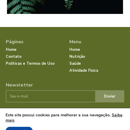
Páginas
Menu
Home
Home
Contato
Nutrição
Políticas e Termos de Uso
Saúde
Atividade Fisica
Newsletter
Enviar
Este site possui cookies para melhorar a sua navegação.
Saiba
© JornalSaudeBemEstar.Com.Br 2025 Todos os direitos
mais
reservados.