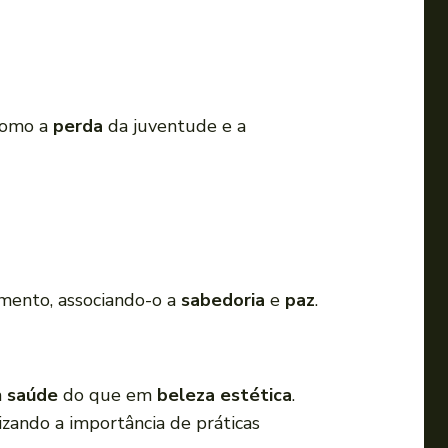
 como a
perda
da juventude e a
imento, associando-o a
sabedoria
e
paz
.
m
saúde
do que em
beleza estética
.
ando a importância de práticas