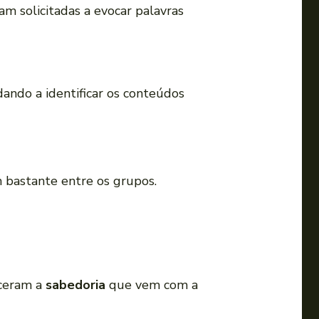
i
am solicitadas a evocar palavras
r
o
v
o
dando a identificar os conteúdos
l
u
m
e
 bastante entre os grupos.
.
ceram a
sabedoria
que vem com a