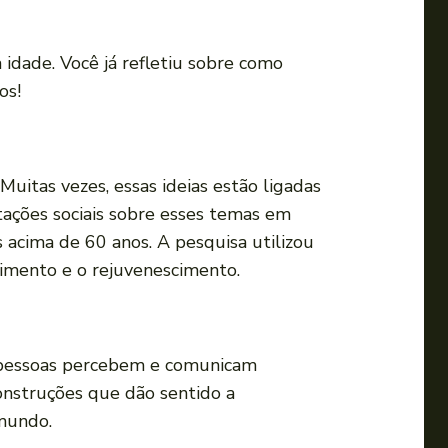
a
o
idade. Você já refletiu sobre como
u
os!
p
a
r
a
uitas vezes, essas ideias estão ligadas
b
ações sociais sobre esses temas em
a
 acima de 60 anos. A pesquisa utilizou
i
imento e o rejuvenescimento.
x
o
p
s pessoas percebem e comunicam
a
onstruções que dão sentido a
r
 mundo.
a