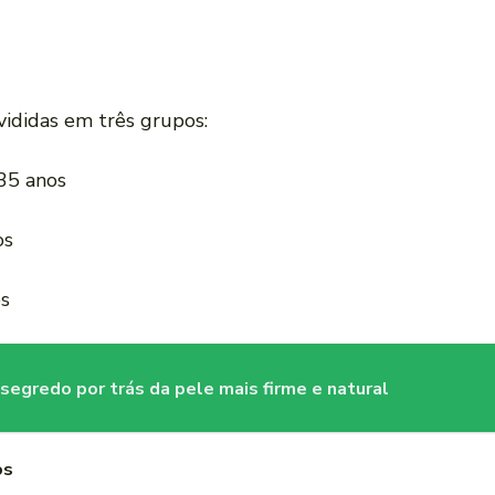
vididas em três grupos:
35 anos
os
os
segredo por trás da pele mais firme e natural
os