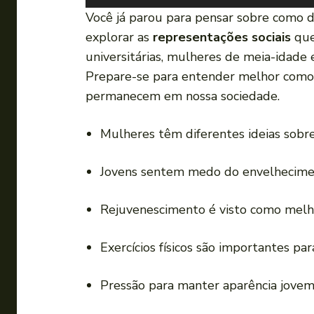
o
Você já parou para pensar sobre como 
c
explorar as
representações sociais
que
a
universitárias, mulheres de meia-idade 
d
Prepare-se para entender melhor como
o
permanecem em nossa sociedade.
r
d
Mulheres têm diferentes ideias sobr
e
á
Jovens sentem medo do envelhecimen
u
d
Rejuvenescimento é visto como melhor
i
o
Exercícios físicos são importantes pa
Pressão para manter aparência jovem