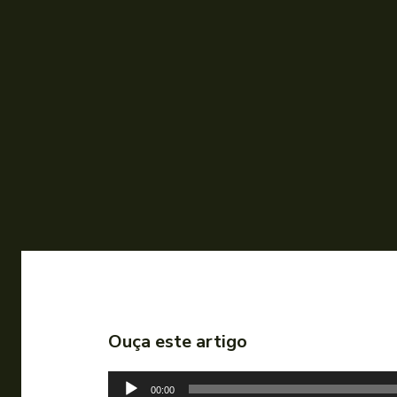
Ouça este artigo
T
00:00