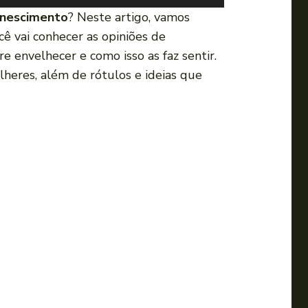
s
enescimento
? Neste artigo, vamos
e
ê vai conhecer as opiniões de
a
e envelhecer e como isso as faz sentir.
s
lheres, além de rótulos e ideias que
s
e
t
a
s
p
a
r
a
c
i
m