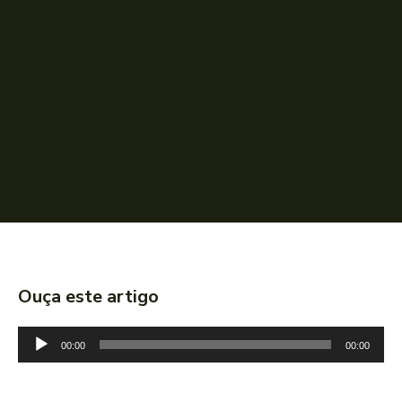
Ouça este artigo
T
00:00
00:00
o
c