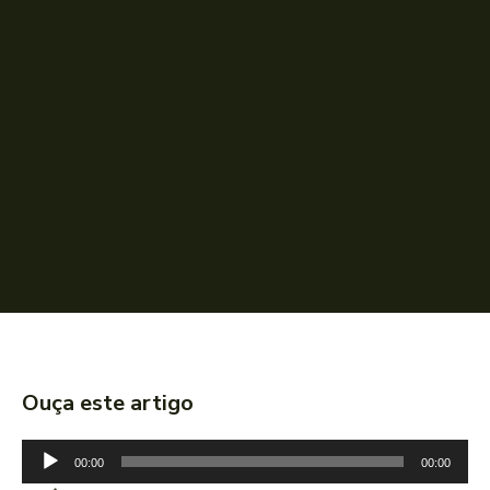
Ouça este artigo
T
00:00
00:00
o