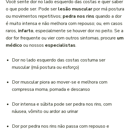
Você sente dor no lado esquerdo das costas e quer saber
c
o que pode ser. Pode ser
lesão muscular
por má postura
a
ou movimentos repetitivos;
pedra nos rins
quando a dor
d
é muito intensa e não melhora com repouso; ou, em casos
o
raros,
infarto
, especialmente se houver dor no peito. Se a
r
dor for frequente ou vier com outros sintomas, procure
um
d
médico
ou nossos
especialistas
.
e
á
Dor no lado esquerdo das costas costuma ser
u
muscular (má postura ou esforço)
d
i
Dor muscular piora ao mover-se e melhora com
o
compressa morna, pomada e descanso
Dor intensa e súbita pode ser pedra nos rins, com
náusea, vômito ou ardor ao urinar
Dor por pedra nos rins não passa com repouso e