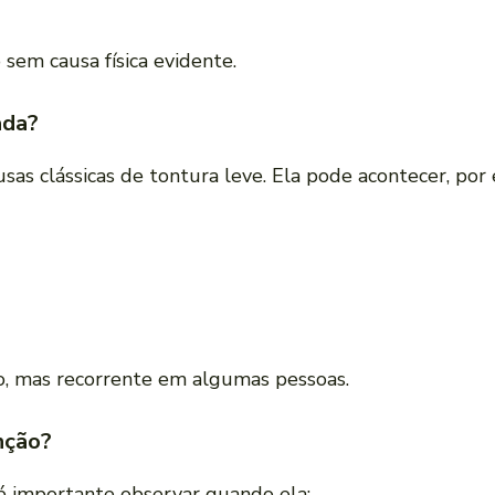
em causa física evidente.
ada?
sas clássicas de tontura leve. Ela pode acontecer, por
o, mas recorrente em algumas pessoas.
nção?
 importante observar quando ela: