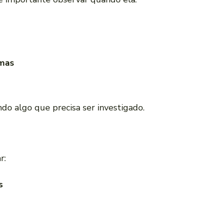
mas
ndo algo que precisa ser investigado.
?
r:
s