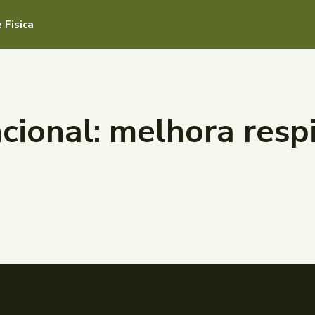
 Fisica
ncional: melhora resp