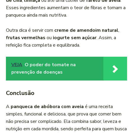
de chia
,
linhaça
ou até uma colher de
farelo de aveia
.
Esses ingredientes aumentam o teor de fibras e tornam a
panqueca ainda mais nutritiva.
Outra dica é servir com
creme de amendoim natural
,
frutas vermelhas
ou
iogurte sem açúcar
. Assim, a
refeição fica completa e equilibrada.
VEJA
O poder do tomate na
prevenção de doenças
Conclusão
A
panqueca de abóbora com aveia
é uma receita
simples, funcional e deliciosa, que prova que comer bem
não precisa ser complicado. Ela combina sabor, leveza e
nutrição em cada mordida, sendo perfeita para quem busca