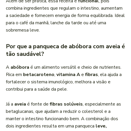
Além de ser prática, essa receita é
funcional
, pois
combina ingredientes que regulam o intestino, aumentam
a saciedade e fornecem energia de forma equilibrada. Ideal
para o café da manhã, lanche da tarde ou até uma
sobremesa leve.
Por que a panqueca de abóbora com aveia é
tão saudável?
A
abóbora
é um alimento versátil e cheio de nutrientes.
Rica em
betacaroteno
,
vitamina A
e
fibras
, ela ajuda a
fortalecer o sistema imunológico, melhora a visão e
contribui para a saúde da pele.
Já a
aveia
é fonte de
fibras solúveis
, especialmente as
betaglucanas, que ajudam a reduzir o colesterol e a
manter o intestino funcionando bem. A combinação dos
dois ingredientes resulta em uma panqueca
leve,