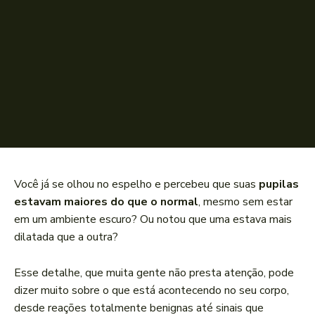
Você já se olhou no espelho e percebeu que suas
pupilas
estavam maiores do que o normal
, mesmo sem estar
em um ambiente escuro? Ou notou que uma estava mais
dilatada que a outra?
Esse detalhe, que muita gente não presta atenção, pode
dizer muito sobre o que está acontecendo no seu corpo,
desde reações totalmente benignas até sinais que