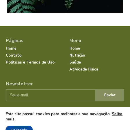
Páginas
Menu
Home
Home
Contato
Nutrição
Políticas e Termos de Uso
Saúde
Atividade Fisica
Newsletter
Enviar
Este site possui cookies para melhorar a sua navegação.
Saiba
© JornalSaudeBemEstar.Com.Br 2025 Todos os direitos
mais
reservados.