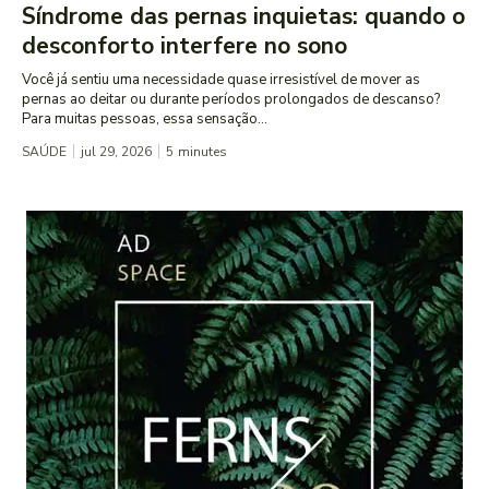
Síndrome das pernas inquietas: quando o
desconforto interfere no sono
Você já sentiu uma necessidade quase irresistível de mover as
pernas ao deitar ou durante períodos prolongados de descanso?
Para muitas pessoas, essa sensação...
SAÚDE
jul 29, 2026
5
minutes