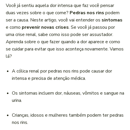
a
Você já sentiu aquela dor intensa que faz você pensar
d
duas vezes sobre o que come?
Pedras nos rins
podem
o
ser a causa. Neste artigo, você vai entender os
sintomas
r
e como
prevenir novas crises
. Se você já passou por
d
uma crise renal, sabe como isso pode ser assustador.
e
Aprenda sobre o que fazer quando a dor aparece e como
á
se cuidar para evitar que isso aconteça novamente. Vamos
u
lá?
d
i
A cólica renal por pedras nos rins pode causar dor
o
intensa e precisa de atenção médica.
Os sintomas incluem dor, náuseas, vômitos e sangue na
urina.
Crianças, idosos e mulheres também podem ter pedras
nos rins.