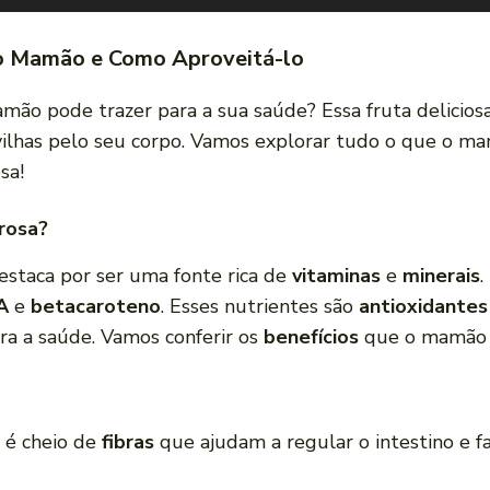
 do Mamão e Como Aproveitá-lo
ão pode trazer para a sua saúde? Essa fruta delicio
lhas pelo seu corpo. Vamos explorar tudo o que o mam
sa!
rosa?
estaca por ser uma fonte rica de
vitaminas
e
minerais
.
A
e
betacaroteno
. Esses nutrientes são
antioxidantes
ra a saúde. Vamos conferir os
benefícios
que o mamão p
 é cheio de
fibras
que ajudam a regular o intestino e fa