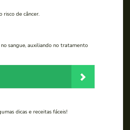
a
u
 risco de câncer.
m
e
n
t
no sangue, auxiliando no tratamento
a
r
o
u
d
i
m
i
mas dicas e receitas fáceis!
n
u