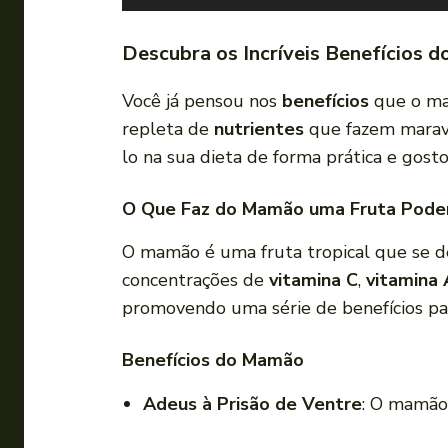
o
c
Descubra os Incríveis Benefícios
a
d
Você já pensou nos
benefícios
que o mam
o
repleta de
nutrientes
que fazem maravi
r
lo na sua dieta de forma prática e gosto
d
e
O Que Faz do Mamão uma Fruta Pode
á
O mamão é uma fruta tropical que se d
u
concentrações de
vitamina C
,
vitamina 
d
promovendo uma série de benefícios pa
i
o
Benefícios do Mamão
Adeus à Prisão de Ventre
: O mamão