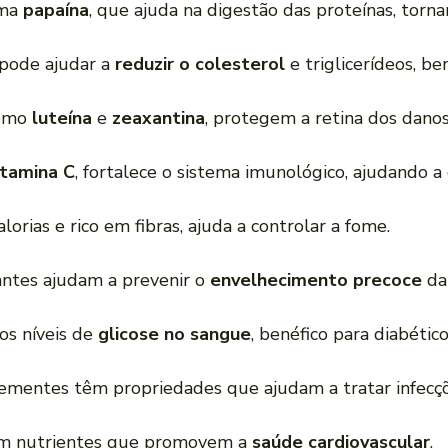
ima
papaína
, que ajuda na digestão das proteínas, torna
pode ajudar a
reduzir o colesterol
e triglicerídeos, be
como
luteína
e
zeaxantina
, protegem a retina dos danos
itamina C
, fortalece o sistema imunológico, ajudando a
alorias e rico em fibras, ajuda a controlar a fome.
dantes ajudam a prevenir o
envelhecimento precoce
da
 os níveis de
glicose no sangue
, benéfico para diabético
sementes têm propriedades que ajudam a tratar infecçõ
 em nutrientes que promovem a
saúde cardiovascular
.