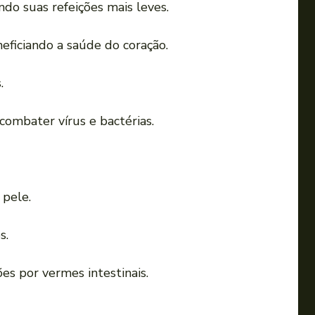
ndo suas refeições mais leves.
a
o
neficiando a saúde do coração.
u
p
.
a
r
 combater vírus e bactérias.
a
b
a
i
 pele.
x
o
s.
p
a
es por vermes intestinais.
r
a