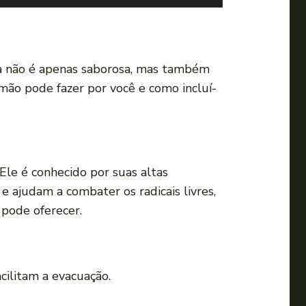
s
e
a
s
sa não é apenas saborosa, mas também
s
ão pode fazer por você e como incluí-
e
t
a
s
 Ele é conhecido por suas altas
p
e ajudam a combater os radicais livres,
a
ode oferecer.
r
a
c
cilitam a evacuação.
i
m