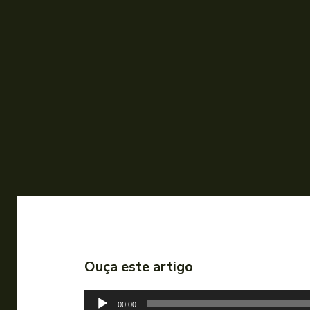
Ouça este artigo
T
00:00