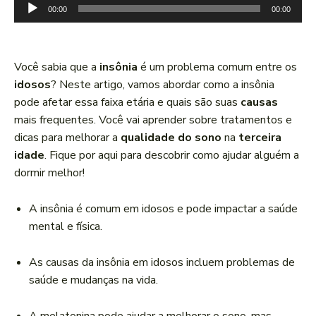
T
00:00
00:00
o
c
a
Você sabia que a
insônia
é um problema comum entre os
d
idosos
? Neste artigo, vamos abordar como a insônia
o
pode afetar essa faixa etária e quais são suas
causas
r
mais frequentes. Você vai aprender sobre tratamentos e
d
dicas para melhorar a
qualidade do sono
na
terceira
e
idade
. Fique por aqui para descobrir como ajudar alguém a
á
dormir melhor!
u
d
A insônia é comum em idosos e pode impactar a saúde
i
mental e física.
o
As causas da insônia em idosos incluem problemas de
saúde e mudanças na vida.