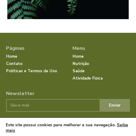
Páginas
Menu
Home
Home
Contato
Nutrição
Políticas e Termos de Uso
Saúde
Atividade Fisica
Newsletter
Enviar
Este site possui cookies para melhorar a sua navegação.
Saiba
© JornalSaudeBemEstar.Com.Br 2025 Todos os direitos
mais
reservados.