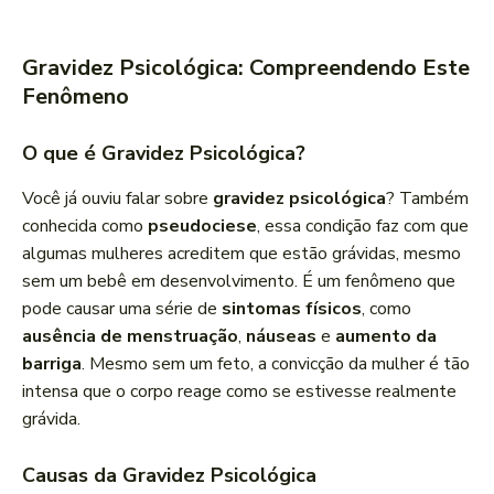
c
a
Gravidez Psicológica: Compreendendo Este
d
Fenômeno
o
r
O que é Gravidez Psicológica?
d
e
Você já ouviu falar sobre
gravidez psicológica
? Também
á
conhecida como
pseudociese
, essa condição faz com que
u
algumas mulheres acreditem que estão grávidas, mesmo
d
sem um bebê em desenvolvimento. É um fenômeno que
i
pode causar uma série de
sintomas físicos
, como
o
ausência de menstruação
,
náuseas
e
aumento da
barriga
. Mesmo sem um feto, a convicção da mulher é tão
intensa que o corpo reage como se estivesse realmente
grávida.
Causas da Gravidez Psicológica