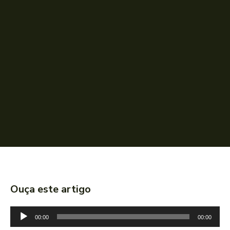
Ouça este artigo
T
00:00
00:00
o