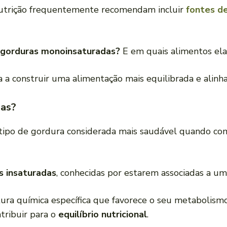
m nutrição frequentemente recomendam incluir
fontes d
s gorduras monoinsaturadas?
E em quais alimentos el
 a construir uma alimentação mais equilibrada e alin
das?
ipo de gordura considerada mais saudável quando co
s insaturadas
, conhecidas por estarem associadas a um
ura química específica que favorece o seu metabolismo
ribuir para o
equilíbrio nutricional
.