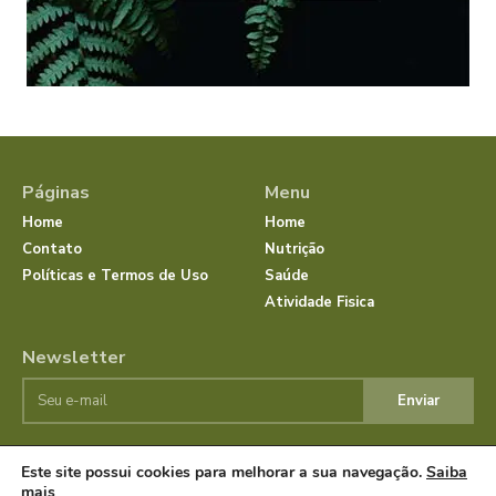
Páginas
Menu
Home
Home
Contato
Nutrição
Políticas e Termos de Uso
Saúde
Atividade Fisica
Newsletter
Enviar
Este site possui cookies para melhorar a sua navegação.
Saiba
© JornalSaudeBemEstar.Com.Br 2025 Todos os direitos
mais