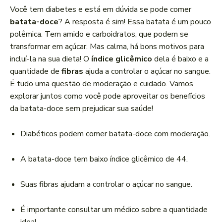
a
Você tem diabetes e está em dúvida se pode comer
d
batata-doce
? A resposta é sim! Essa batata é um pouco
o
polêmica. Tem amido e carboidratos, que podem se
r
transformar em açúcar. Mas calma, há bons motivos para
d
incluí-la na sua dieta! O
índice glicêmico
dela é baixo e a
e
quantidade de
fibras
ajuda a controlar o açúcar no sangue.
á
É tudo uma questão de moderação e cuidado. Vamos
u
explorar juntos como você pode aproveitar os benefícios
d
da batata-doce sem prejudicar sua saúde!
i
o
Diabéticos podem comer batata-doce com moderação.
A batata-doce tem baixo índice glicêmico de 44.
Suas fibras ajudam a controlar o açúcar no sangue.
É importante consultar um médico sobre a quantidade