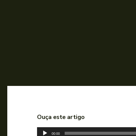
Ouça este artigo
T
00:00