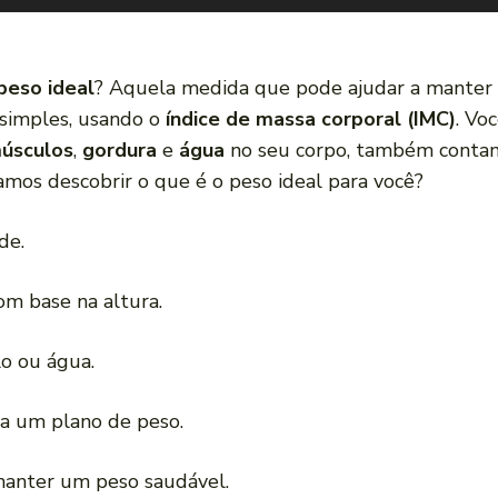
peso ideal
? Aquela medida que pode ajudar a manter
 simples, usando o
índice de massa corporal (IMC)
. Vo
úsculos
,
gordura
e
água
no seu corpo, também contam
Vamos descobrir o que é o peso ideal para você?
de.
om base na altura.
o ou água.
ra um plano de peso.
a manter um peso saudável.