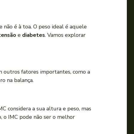
a
o
u
 não é à toa. O peso ideal é aquele
p
tensão
e
diabetes
. Vamos explorar
a
r
a
b
a
em outros fatores importantes, como a
i
ro na balança.
x
o
p
IMC considera a sua altura e peso, mas
a
o, o IMC pode não ser o melhor
r
a