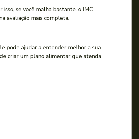
i
or isso, se você malha bastante, o IMC
r
a avaliação mais completa.
o
v
o
Ele pode ajudar a entender melhor a sua
l
ode criar um plano alimentar que atenda
u
m
e
.