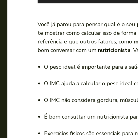
o
c
a
Você já parou para pensar qual é o seu
d
te mostrar como calcular isso de forma
o
referência e que outros fatores, como
m
r
bom conversar com um
nutricionista
. 
d
e
O peso ideal é importante para a saú
á
u
O IMC ajuda a calcular o peso ideal c
d
i
O IMC não considera gordura, múscul
o
É bom consultar um nutricionista pa
Exercícios físicos são essenciais par