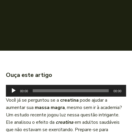
Ouça este artigo
T
00:00
00:00
o
Você já se perguntou se a
creatina
pode ajudar a
c
aumentar sua
massa magra
, mesmo sem ir à academia?
a
Um estudo recente jogou luz nessa questão intrigante.
d
Ele analisou o efeito da
creatina
em adultos saudáveis
o
que não estavam se exercitando. Prepare-se para