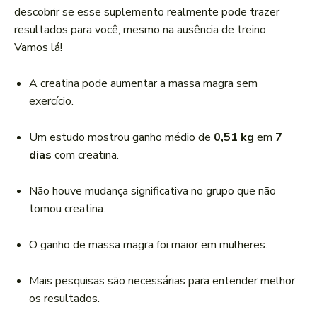
r
descobrir se esse suplemento realmente pode trazer
d
resultados para você, mesmo na ausência de treino.
e
Vamos lá!
á
u
A creatina pode aumentar a massa magra sem
d
exercício.
i
o
Um estudo mostrou ganho médio de
0,51 kg
em
7
dias
com creatina.
Não houve mudança significativa no grupo que não
tomou creatina.
O ganho de massa magra foi maior em mulheres.
Mais pesquisas são necessárias para entender melhor
os resultados.