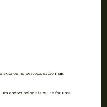
a
o
u
p
a
r
a
b
a
i
x
 axila ou no pescoço, estão mais
o
p
a
, um endocrinologista ou, se for uma
r
a