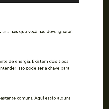
s
e
a
s
s
ar sinais que você não deve ignorar,
e
t
a
s
nte de energia. Existem dois tipos
p
entender isso pode ser a chave para
a
r
a
c
 bastante comuns. Aqui estão alguns
i
m