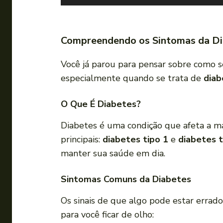
o
c
a
Compreendendo os Sintomas da Di
d
o
Você já parou para pensar sobre como s
r
especialmente quando se trata de
diab
d
e
O Que É Diabetes?
á
Diabetes é uma condição que afeta a m
u
principais:
diabetes tipo 1
e
diabetes t
d
manter sua saúde em dia.
i
o
Sintomas Comuns da Diabetes
Os sinais de que algo pode estar errad
para você ficar de olho: