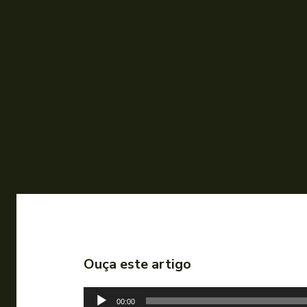
Ouça este artigo
T
00:00