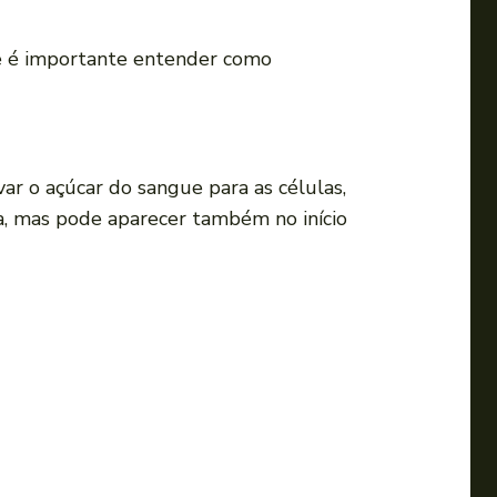
i
r
 e é importante entender como
o
v
o
l
ar o açúcar do sangue para as células,
u
a, mas pode aparecer também no início
m
e
.