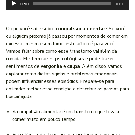
T
00:00
00:00
o
c
a
O que você sabe sobre
compulsão alimentar
? Se você
d
ou alguém próximo já passou por momentos de comer em
o
excesso, mesmo sem fome, este artigo é para você.
r
Vamos falar sobre como esse transtorno vai além da
d
comida. Ele tem raízes
psicológicas
e pode trazer
e
sentimentos de
vergonha
e
culpa
. Além disso, vamos
á
explorar como dietas rígidas e problemas emocionais
u
podem influenciar esses episódios. Prepare-se para
d
entender melhor essa condição e descobrir os passos para
i
buscar ajuda.
o
A compulsão alimentar é um transtorno que leva a
comer muito em pouco tempo.
Esse transtorno tem causas psicológicas e provoca