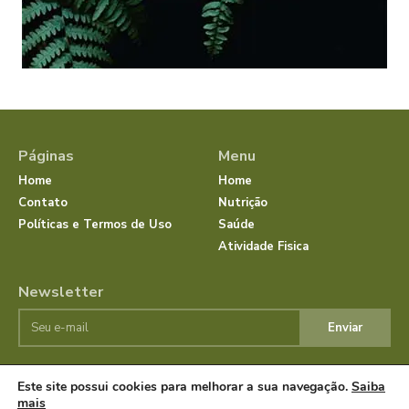
Páginas
Menu
Home
Home
Contato
Nutrição
Políticas e Termos de Uso
Saúde
Atividade Fisica
Newsletter
Enviar
Este site possui cookies para melhorar a sua navegação.
Saiba
© JornalSaudeBemEstar.Com.Br 2025 Todos os direitos
mais