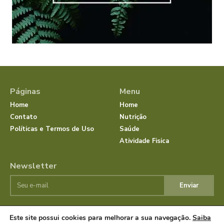
Páginas
Menu
Home
Home
Contato
Nutrição
Políticas e Termos de Uso
Saúde
Atividade Fisica
Newsletter
Enviar
Este site possui cookies para melhorar a sua navegação.
Saiba
© JornalSaudeBemEstar.Com.Br 2025 Todos os direitos