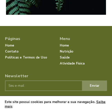
Páginas
Menu
Home
Home
Contato
Nutrição
Políticas e Termos de Uso
Saúde
Atividade Fisica
Newsletter
Enviar
Este site possui cookies para melhorar a sua navegação.
Saiba
© JornalSaudeBemEstar.Com.Br 2025 Todos os direitos
mais
reservados.