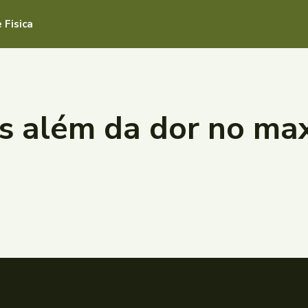
 Fisica
is além da dor no max