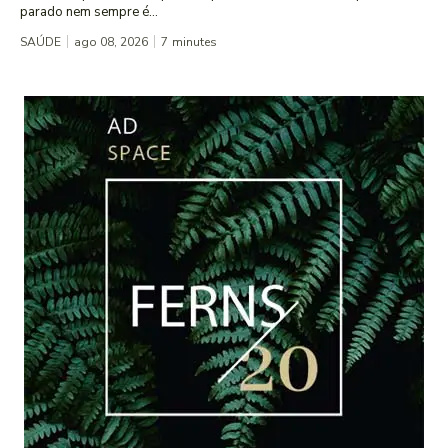
parado nem sempre é...
SAÚDE
ago 08, 2026
7
minutes