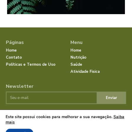
Páginas
Menu
Home
Home
Contato
Nutrição
Políticas e Termos de Uso
Saúde
Atividade Fisica
Newsletter
Enviar
Este site possui cookies para melhorar a sua navegação.
Saiba
© JornalSaudeBemEstar.Com.Br 2025 Todos os direitos
mais
reservados.